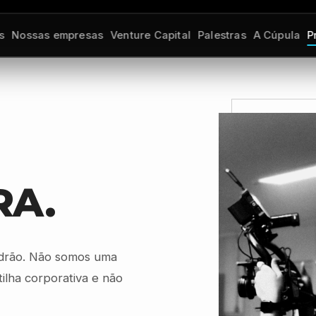
s
Nossas empresas
Venture Capital
Palestras
A Cúpula
P
RA.
drão. Não somos uma
tilha corporativa e não